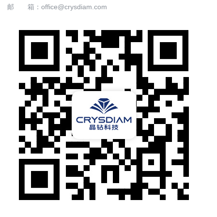
邮 箱：
office@crysdiam.com