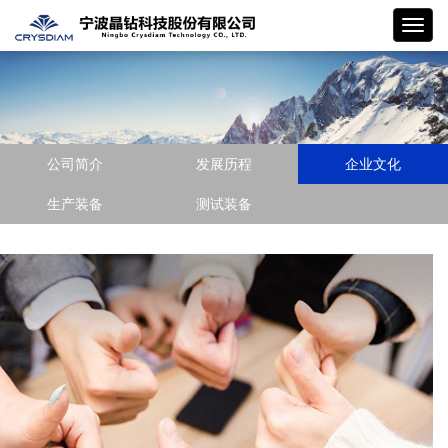
晶钻
公司简介
发展历程
企业文化
生产装备
测试装备