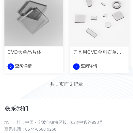
CVD大单晶片体
刀具用CVD金刚石单晶片
查阅详情
查阅详情
共
1
页面
2
记录
联系我们
地 址：中国・宁波市镇海区蛟川街道中官路998号
联系电话：0574-8668 9268