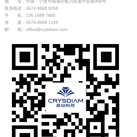
地 址：中国・宁波市镇海区蛟川街道中官路998号
联系电话：0574-8668 9268
手 机：
135 1588 7660
传 真：0574-8668 1159
邮 箱：
office@crysdiam.com