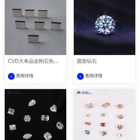
CVD大单晶金刚石热沉材料
圆形钻石
查阅详情
查阅详情