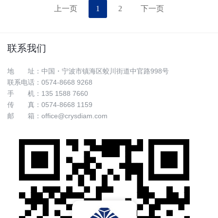
上一页
1
2
下一页
联系我们
地 址：中国・宁波市镇海区蛟川街道中官路998号
联系电话：0574-8668 9268
手 机：
135 1588 7660
传 真：0574-8668 1159
邮 箱：
office@crysdiam.com