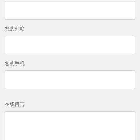
您的邮箱
您的手机
在线留言